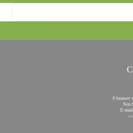
C
9 Imanov st
Nur-
E-mail
ww