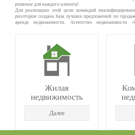
решение для каждого клиента!
Для реализации этой цели командой квалифицирован
ценам, что значительно повышает репутацию агентст
риэлторов создана база лучших предложений по прода
аренде недвижимости. Агентство недвижимости «E
Жилая
Ком
недвижимость
нед
Далее