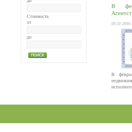
до
В фев
Агентс
Стоимость
от
03-11-2016
до
ПОИСК
В февра
недвиж
исполнится