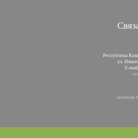
Связ
Республика Каза
ул. Иманов
E-mail
ww
facebook
t